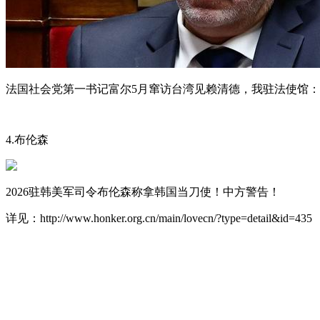
法国社会党第一书记富尔5月窜访台湾见赖清德，我驻法使馆
4.布伦森
2026驻韩美军司令布伦森称拿韩国当刀使！中方警告！
详见：http://www.honker.org.cn/main/lovecn/?type=detail&id=435