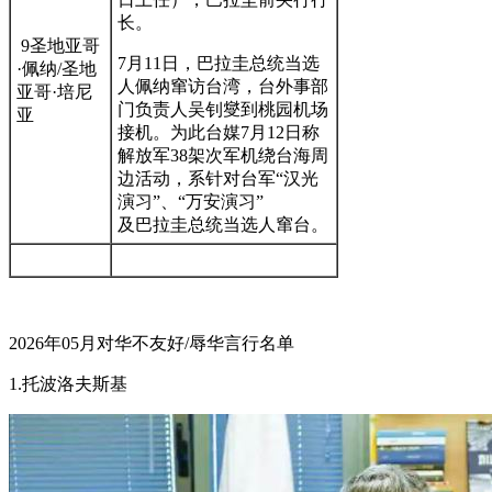
长。
9圣地亚哥
7月11日，巴拉圭总统当选
·佩纳/圣地
人佩纳窜访台湾，台外事部
亚哥·培尼
门负责人吴钊燮到桃园机场
亚
接机。为此台媒7月12日称
解放军38架次军机绕台海周
边活动，系针对台军“汉光
演习”、“万安演习”
及巴拉圭总统当选人窜台。
2026年05月对华不友好/辱华言行名单
1.托波洛夫斯基