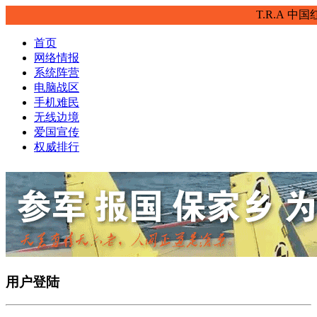
T.R.A
中国
首页
网络情报
系统阵营
电脑战区
手机难民
无线边境
爱国宣传
权威排行
用户登陆