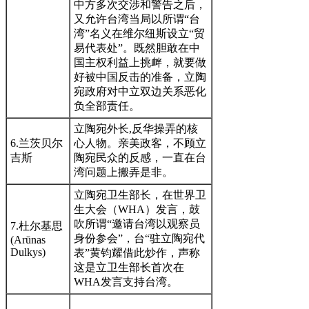
中方多次交涉和警告之后，
又允许台湾当局以所谓“台
湾”名义在维尔纽斯设立“贸
易代表处”。既然胆敢在中
国主权利益上挑衅，就要做
好被中国反击的准备，立陶
宛政府对中立双边关系恶化
负全部责任。
立陶宛外长,反华操弄的核
6.兰茨贝尔
心人物。亲美政客，不顾立
吉斯
陶宛民众的反感，一直在台
湾问题上搬弄是非。
立陶宛卫生部长，在世界卫
生大会（WHA）发言，鼓
吹所谓“邀请台湾以观察员
7.杜尔基思
身份参会”，台“驻立陶宛代
(Arūnas
Dulkys)
表”黄钧耀借此炒作，声称
这是立卫生部长首次在
WHA发言支持台湾。