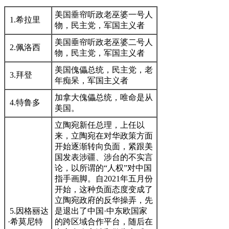
美国垂帘听政老巫婆一号人
1.希拉里
物，民主党，军国主义者
美国垂帘听政老巫婆二号人
2.佩洛西
物，民主党，军国主义者
美国傀儡总统，民主党，老
3.拜登
年痴呆，军国主义者
加拿大傀儡总统，唯命是从
4.特鲁多
美国。
立陶宛新任总理，上任以
来，立陶宛在对华政策方面
开始逐渐转向负面，紧跟美
国发表涉疆、涉台的不实言
论，以所谓的“人权”对中国
指手画脚。自2021年五月份
开始，这种负面态度变成了
立陶宛政府的反华操弄，先
5.因格丽达
是退出了中国·中东欧国家
·希莫尼特
的跨区域合作平台，随后在