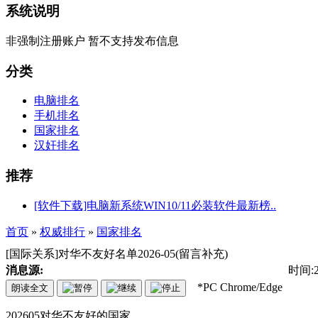
系统说明
非强制注册账户 暂不支持发布信息
分类
电脑排名
手机排名
国家排名
汉奸排名
推荐
[软件下载]电脑新系统WIN10/11必装软件最新榜..
首页
»
权威排行
»
国家排名
[国际关系]对华不友好名单2026-05(留言补充)
消息源:
时间:20
*PC Chrome/Edge
朗读全文
202605对华不友好的国家