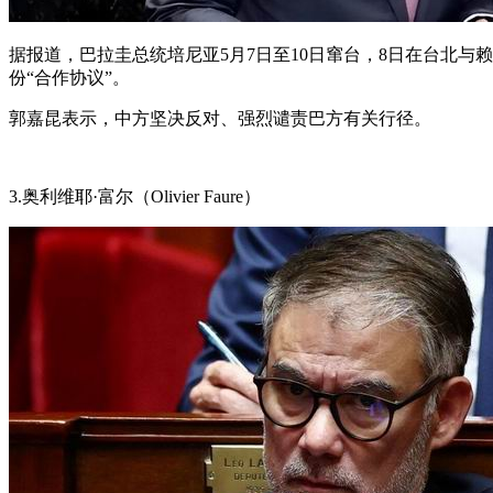
据报道，巴拉圭总统培尼亚5月7日至10日窜台，8日在台北与
份“合作协议”。
郭嘉昆表示，中方坚决反对、强烈谴责巴方有关行径。
3.奥利维耶·富尔（Olivier Faure）