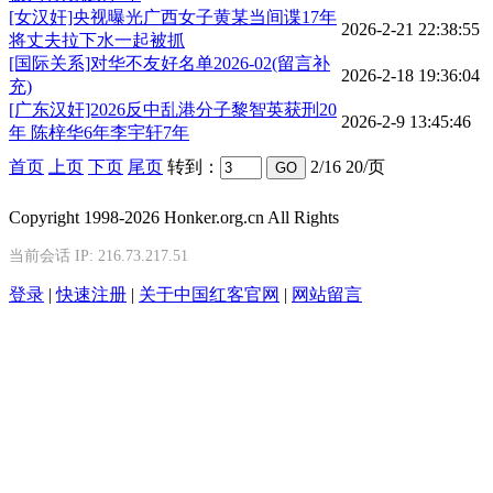
[女汉奸]央视曝光广西女子黄某当间谍17年
2026-2-21 22:38:55
将丈夫拉下水一起被抓
[国际关系]对华不友好名单2026-02(留言补
2026-2-18 19:36:04
充)
[广东汉奸]2026反中乱港分子黎智英获刑20
2026-2-9 13:45:46
年 陈梓华6年李宇轩7年
首页
上页
下页
尾页
转到：
2/16 20/页
Copyright 1998-2026 Honker.org.cn All Rights
当前会话 IP:
216.73.217.51
登录
|
快速注册
|
关于中国红客官网
|
网站留言