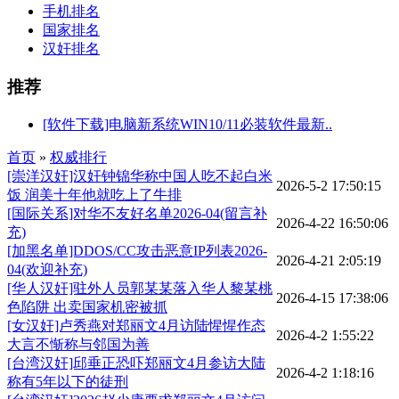
手机排名
国家排名
汉奸排名
推荐
[软件下载]电脑新系统WIN10/11必装软件最新..
首页
»
权威排行
[崇洋汉奸]汉奸钟锦华称中国人吃不起白米
2026-5-2 17:50:15
饭 润美十年他就吃上了牛排
[国际关系]对华不友好名单2026-04(留言补
2026-4-22 16:50:06
充)
[加黑名单]DDOS/CC攻击恶意IP列表2026-
2026-4-21 2:05:19
04(欢迎补充)
[华人汉奸]驻外人员郭某某落入华人黎某桃
2026-4-15 17:38:06
色陷阱 出卖国家机密被抓
[女汉奸]卢秀燕对郑丽文4月访陆惺惺作态
2026-4-2 1:55:22
大言不惭称与邻国为善
[台湾汉奸]邱垂正恐吓郑丽文4月参访大陆
2026-4-2 1:18:16
称有5年以下的徒刑