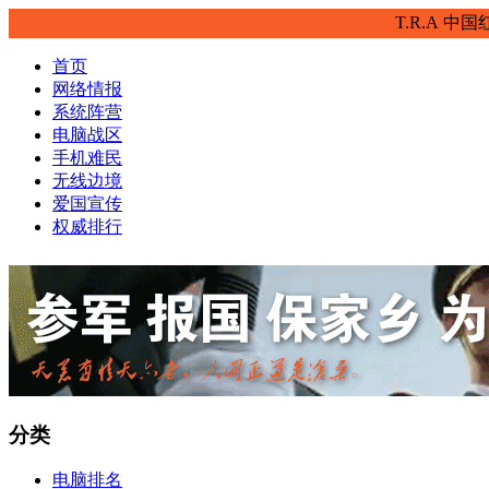
T.R.A
中国
首页
网络情报
系统阵营
电脑战区
手机难民
无线边境
爱国宣传
权威排行
分类
电脑排名