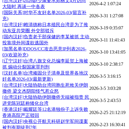
[台湾汉奸]2026赵少康要求郑丽文4月访问
2026-4-2 1:07:24
大陆时 再谈一中各表
[国际关系]对华不友好名单2026-03(留言补
2026-3-31 1:27:08
充)
[台湾汉奸]赖清德称日本殖民台湾是为了推
2026-3-19 0:35:07
动东亚共荣圈 外交部驳斥
[国内汉奸]负责老干部保健的李某被抓 主动
2026-3-11 11:41:43
投靠境外间谍欲逃国外
[加黑名单]DDOS/CC攻击恶意IP列表2026-
2026-3-10 13:41:05
03(欢迎补充)
[辽宁汉奸]台湾八旗文化总编李延贺上海被
2026-3-10 2:38:17
抓 煽动分裂国家罪判刑
[汉奸名单]台湾顽固分子清单及世界各地汉
2026-3-5 3:16:15
奸名单2026-03(最新更新)
[台湾汉奸]大陆协助台湾同胞生死攸关伊朗
2026-3-5 3:03:28
撤侨 梁文杰阴阳怪气惹众怒
[台湾汉奸]大陆协助伊朗撤侨无端被指责 民
2026-3-5 2:43:53
进党陈冠廷称矮化台湾
[香港汉奸]戴耀廷等12名港独份子上诉失败
2026-2-25 21:12:19
香港高院严正驳回
[国内汉奸]央视公开航天科研赵学军间谍案
2026-2-23 16:30:41
被判有期徒刑7年